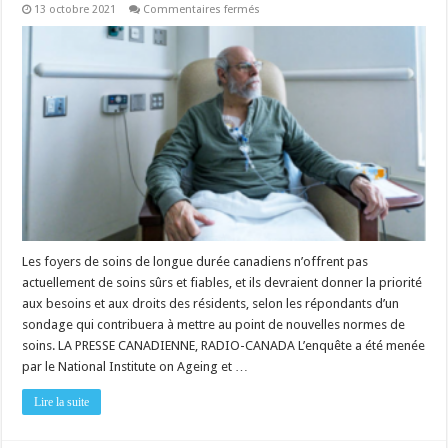
sur
13 octobre 2021
Commentaires fermés
Sondage
:
les
foyers
de
soins
de
longue
durée
n’offrent
pas
de
soins
sûrs
et
fiables
Les foyers de soins de longue durée canadiens n’offrent pas
actuellement de soins sûrs et fiables, et ils devraient donner la priorité
aux besoins et aux droits des résidents, selon les répondants d’un
sondage qui contribuera à mettre au point de nouvelles normes de
soins. LA PRESSE CANADIENNE, RADIO-CANADA L’enquête a été menée
par le National Institute on Ageing et …
Lire la suite