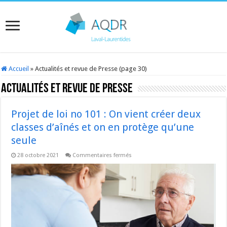
Accueil
»
Actualités et revue de Presse (page 30)
Actualités et revue de Presse
Projet de loi no 101 : On vient créer deux
classes d’aînés et on en protège qu’une
seule
sur
28 octobre 2021
Commentaires fermés
Projet
de
loi
no
101
:
On
vient
créer
deux