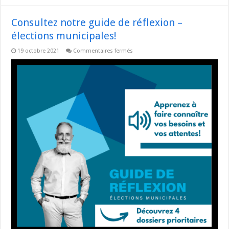
Consultez notre guide de réflexion –
élections municipales!
sur
19 octobre 2021
Commentaires fermés
Consultez
notre
guide
de
réflexion
–
élections
municipales!