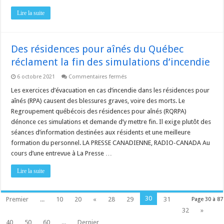
Lire la suite
Des résidences pour aînés du Québec
réclament la fin des simulations d’incendie
sur
6 octobre 2021
Commentaires fermés
Des
résidences
Les exercices d’évacuation en cas d’incendie dans les résidences pour
pour
aînés (RPA) causent des blessures graves, voire des morts. Le
aînés
du
Regroupement québécois des résidences pour aînés (RQRPA)
Québec
dénonce ces simulations et demande d’y mettre fin. Il exige plutôt des
réclament
la
séances d’information destinées aux résidents et une meilleure
fin
des
formation du personnel. LA PRESSE CANADIENNE, RADIO-CANADA Au
simulations
cours d’une entrevue à La Presse …
d’incendie
Lire la suite
30
Premier
...
10
20
«
28
29
31
Page 30 à 87
32
»
40
50
60
...
Dernier