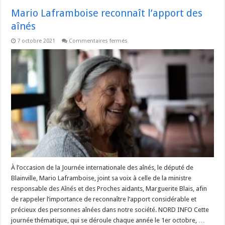
Mario Laframboise reconnaît l’apport des
aînés
sur
7 octobre 2021
Commentaires fermés
Mario
Laframboise
reconnaît
l’apport
des
aînés
À l’occasion de la Journée internationale des aînés, le député de
Blainville, Mario Laframboise, joint sa voix à celle de la ministre
responsable des Aînés et des Proches aidants, Marguerite Blais, afin
de rappeler l’importance de reconnaître l’apport considérable et
précieux des personnes aînées dans notre société. NORD INFO Cette
journée thématique, qui se déroule chaque année le 1er octobre, …