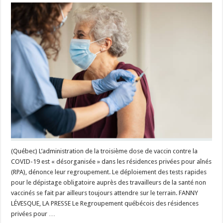
Campagne
de
troisième
dose
«
désorganisée
»,
retards
pour
le
dépistage
(Québec) L’administration de la troisième dose de vaccin contre la
COVID-19 est « désorganisée » dans les résidences privées pour aînés
(RPA), dénonce leur regroupement. Le déploiement des tests rapides
pour le dépistage obligatoire auprès des travailleurs de la santé non
vaccinés se fait par ailleurs toujours attendre sur le terrain. FANNY
LÉVESQUE, LA PRESSE Le Regroupement québécois des résidences
privées pour …