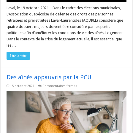
Laval, le 19 octobre 2021 – Dans le cadre des élections municipales,
L’Association québécoise de défense des droits des personnes
retraitées et préretraitées Laval-Laurentides (AQDRLL) considère que
quatre dossiers majeurs doivent être considéré par les partis
politiques afin d’améliorer les conditions de vie des aînés. Logement
Dans le contexte de la crise du logement actuelle, il est essentiel que
les …
Lire la suite
Des aînés appauvris par la PCU
sur
15 octobre 2021
Commentaires fermés
Des
aînés
appauvris
par
la
PCU