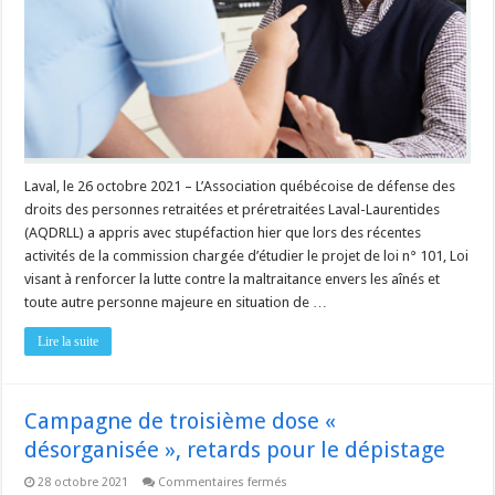
classes
d’aînés
et
on
en
protège
qu’une
seule
Laval, le 26 octobre 2021 – L’Association québécoise de défense des
droits des personnes retraitées et préretraitées Laval-Laurentides
(AQDRLL) a appris avec stupéfaction hier que lors des récentes
activités de la commission chargée d’étudier le projet de loi n° 101, Loi
visant à renforcer la lutte contre la maltraitance envers les aînés et
toute autre personne majeure en situation de …
Lire la suite
Campagne de troisième dose «
désorganisée », retards pour le dépistage
sur
28 octobre 2021
Commentaires fermés