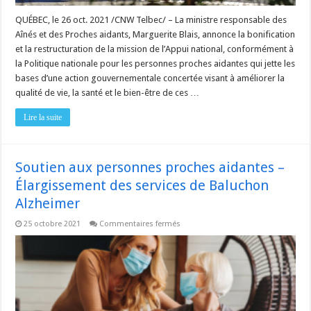
QUÉBEC, le 26 oct. 2021 /CNW Telbec/ – La ministre responsable des
Aînés et des Proches aidants, Marguerite Blais, annonce la bonification
et la restructuration de la mission de l’Appui national, conformément à
la Politique nationale pour les personnes proches aidantes qui jette les
bases d’une action gouvernementale concertée visant à améliorer la
qualité de vie, la santé et le bien-être de ces …
Lire la suite
Soutien aux personnes proches aidantes –
Élargissement des services de Baluchon
Alzheimer
sur
25 octobre 2021
Commentaires fermés
Soutien
aux
personnes
proches
aidantes
–
Élargissement
des
services