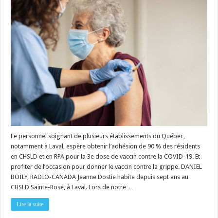
vacciner
200
000
aînés
contre
la
COVID
et
l’influenza
Le personnel soignant de plusieurs établissements du Québec,
notamment à Laval, espère obtenir l’adhésion de 90 % des résidents
en CHSLD et en RPA pour la 3e dose de vaccin contre la COVID-19. Et
profiter de l’occasion pour donner le vaccin contre la grippe. DANIEL
BOILY, RADIO-CANADA Jeanne Dostie habite depuis sept ans au
CHSLD Sainte-Rose, à Laval. Lors de notre …
Lire la suite