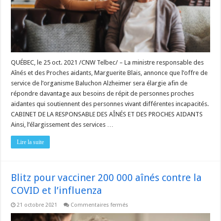
de
Baluchon
Alzheimer
QUÉBEC, le 25 oct. 2021 /CNW Telbec/ – La ministre responsable des
Aînés et des Proches aidants, Marguerite Blais, annonce que l’offre de
service de l’organisme Baluchon Alzheimer sera élargie afin de
répondre davantage aux besoins de répit de personnes proches
aidantes qui soutiennent des personnes vivant différentes incapacités.
CABINET DE LA RESPONSABLE DES AÎNÉS ET DES PROCHES AIDANTS
Ainsi, l’élargissement des services …
Lire la suite
Blitz pour vacciner 200 000 aînés contre la
COVID et l’influenza
sur
21 octobre 2021
Commentaires fermés
Blitz
pour