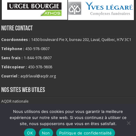
NOTRE CONTACT
Coordonnées :
1450 boulevard Pie X, bureau 202, Laval, Québec, H7V 3C1
Téléphone :
450-978-0807
Sans frais :
1-844-978-0807
Télécopieur :
450-978-9808
Courriel :
aqdrlaval@aqdr.org
NOS SITES WEB UTILES
AQDR nationale
Comité de milieu de vie
Nous utilisons des cookies pour vous garantir la meilleure
expérience sur notre site web. Si vous continuez à utiliser ce
© 2026 AQDR Laval-Laurentides |
site, nous supposerons que vous en êtes satisfait.
Politique de confidentialité
OK
Non
Politique de confidentialité