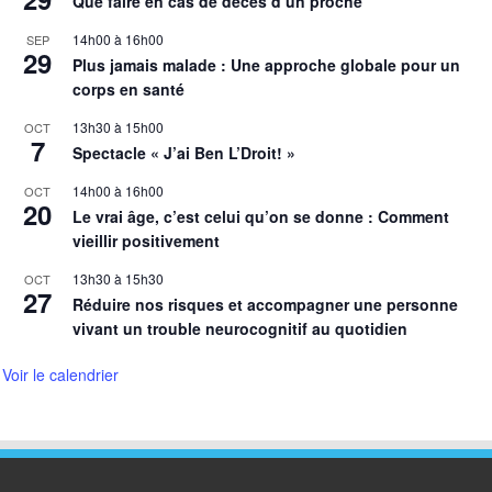
Que faire en cas de décès d’un proche
14h00
à
16h00
SEP
29
Plus jamais malade : Une approche globale pour un
corps en santé
13h30
à
15h00
OCT
7
Spectacle « J’ai Ben L’Droit! »
14h00
à
16h00
OCT
20
Le vrai âge, c’est celui qu’on se donne : Comment
vieillir positivement
13h30
à
15h30
OCT
27
Réduire nos risques et accompagner une personne
vivant un trouble neurocognitif au quotidien
Voir le calendrier