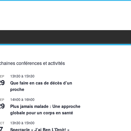
haines conférences et activités
13h30
à
15h30
EP
29
Que faire en cas de décès d’un
proche
14h00
à
16h00
EP
29
Plus jamais malade : Une approche
globale pour un corps en santé
13h30
à
15h00
CT
7
Spectacle « J’ai Ben L’Droit! »