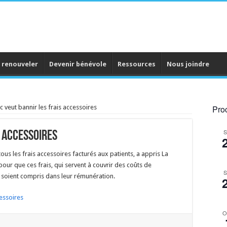
 renouveler
Devenir bénévole
Ressources
Nous joindre
 veut bannir les frais accessoires
Proc
S
s accessoires
s les frais accessoires facturés aux patients, a appris
La
pour que ces frais, qui servent à couvrir des coûts de
S
, soient compris dans leur rémunération.
essoires
O