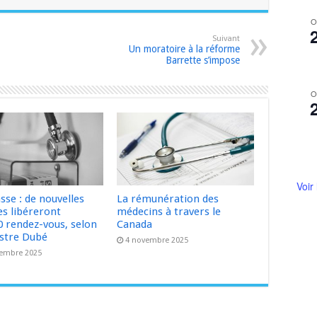
O
Suivant
Un moratoire à la réforme
Barrette s’impose
O
Voir
sse : de nouvelles
La rémunération des
s libéreront
médecins à travers le
0 rendez-vous, selon
Canada
istre Dubé
4 novembre 2025
embre 2025