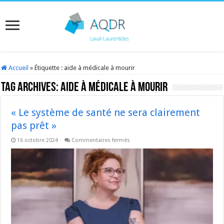
Accueil
»
Étiquette :
aide à médicale à mourir
Tag Archives:
aide à médicale à mourir
« Le système de santé ne sera clairement
pas prêt »
sur
16 octobre 2024
Commentaires fermés
« Le
système
de
santé
ne
sera
clairement
pas
prêt »