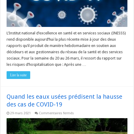
d’hospitalisation
et
projections
des
besoins
hospitaliers
L’Institut national d’excellence en santé et en services sociaux (INESSS)
rend disponible aujourd’hui la plus récente mise à jour des deux
rapports qu’il produit de manière hebdomadaire en soutien aux
décideurs et aux gestionnaires du réseau de la santé et des services
sociaux. Pour la semaine du 20 au 26 mars, il ressort du rapport sur
les risques d’hospitalisation que : Après une …
Lire la suite
Quand les eaux usées prédisent la hausse
des cas de COVID-19
sur
29 mars 2021
Commentaires fermés
Quand
les
eaux
usées
prédisent