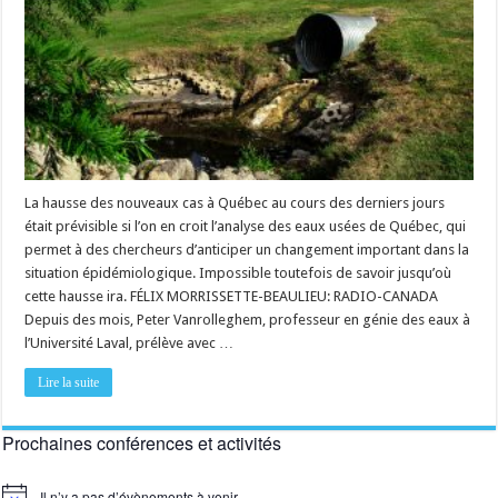
la
hausse
des
cas
de
COVID-
19
La hausse des nouveaux cas à Québec au cours des derniers jours
était prévisible si l’on en croit l’analyse des eaux usées de Québec, qui
permet à des chercheurs d’anticiper un changement important dans la
situation épidémiologique. Impossible toutefois de savoir jusqu’où
cette hausse ira. FÉLIX MORRISSETTE-BEAULIEU: RADIO-CANADA
Depuis des mois, Peter Vanrolleghem, professeur en génie des eaux à
l’Université Laval, prélève avec …
Lire la suite
Prochaines conférences et activités
Il n’y a pas d’évènements à venir.