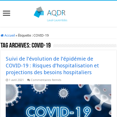
Accueil
»
Étiquette :
COVID-19
Tag Archives:
COVID-19
Suivi de l’évolution de l’épidémie de
COVID-19 : Risques d’hospitalisation et
projections des besoins hospitaliers
sur
1 avril 2021
Commentaires fermés
Suivi
de
l’évolution
de
l’épidémie
de
COVID-
19
:
Risques