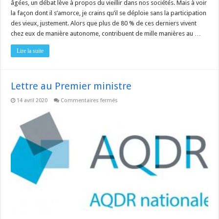
âgées, un débat lève à propos du vieillir dans nos sociétés. Mais à voir
la façon dont il s’amorce, je crains qu’il se déploie sans la participation
des vieux, justement. Alors que plus de 80 % de ces derniers vivent
chez eux de manière autonome, contribuent de mille manières au …
Lire la suite
Lettre au Premier ministre
sur
14 avril 2020
Commentaires fermés
Lettre
au
Premier
ministre