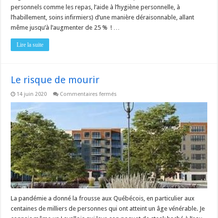
personnels comme les repas, l’aide à l’hygiène personnelle, à
l’habillement, soins infirmiers) d’une manière déraisonnable, allant
même jusqu’à l’augmenter de 25 % ! …
Lire la suite
Le risque de mourir
sur
14 juin 2020
Commentaires fermés
Le
risque
de
mourir
La pandémie a donné la frousse aux Québécois, en particulier aux
centaines de milliers de personnes qui ont atteint un âge vénérable. Je