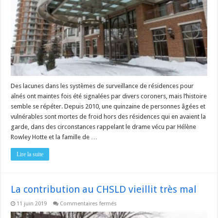
gelés
ces
dernières
années
Des lacunes dans les systèmes de surveillance de résidences pour
aînés ont maintes fois été signalées par divers coroners, mais l’histoire
semble se répéter. Depuis 2010, une quinzaine de personnes âgées et
vulnérables sont mortes de froid hors des résidences qui en avaient la
garde, dans des circonstances rappelant le drame vécu par Hélène
Rowley Hotte et la famille de …
Lire la suite
La contribution au CHSLD vieillit très mal
sur
11 juin 2019
Commentaires fermés
La
contribution