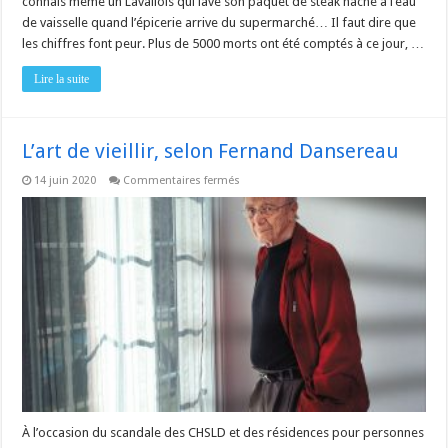
connais même un Lavallois qui lave son paquet de steak haché à l’eau
de vaisselle quand l’épicerie arrive du supermarché… Il faut dire que
les chiffres font peur. Plus de 5000 morts ont été comptés à ce jour, …
Lire la suite
L’art de vieillir, selon Fernand Dansereau
sur
14 juin 2020
Commentaires fermés
L’art
de
vieillir,
selon
Fernand
Dansereau
À l’occasion du scandale des CHSLD et des résidences pour personnes