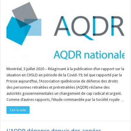
et
Covid-
19
:
l’AQDR
réclame
des
autorités
un
changement
de
cap
radical
et
urgent
Montréal, 3 juillet 2020 – Réagissant à la publication d’un rapport sur la
situation en CHSLD en période de la Covid-19, tel que rapporté par la
Presse aujourd’hui, l’Association québécoise de défense des droits
des personnes retraitées et préretraitées (AQDR) réclame des
autorités gouvernementales un changement de cap radical et urgent.
Comme d’autres rapports, l’étude commandée par la Société royale …
Lire la suite
L’AQDR dénonce depuis des années