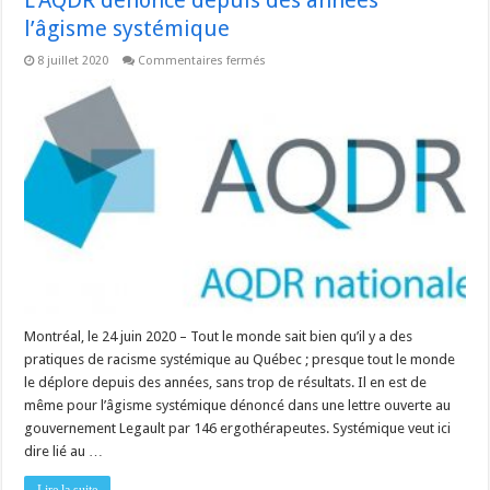
l’âgisme systémique
sur
8 juillet 2020
Commentaires fermés
L’AQDR
dénonce
depuis
des
années
l’âgisme
systémique
Montréal, le 24 juin 2020 – Tout le monde sait bien qu’il y a des
pratiques de racisme systémique au Québec ; presque tout le monde
le déplore depuis des années, sans trop de résultats. Il en est de
même pour l’âgisme systémique dénoncé dans une lettre ouverte au
gouvernement Legault par 146 ergothérapeutes. Systémique veut ici
dire lié au …
Lire la suite