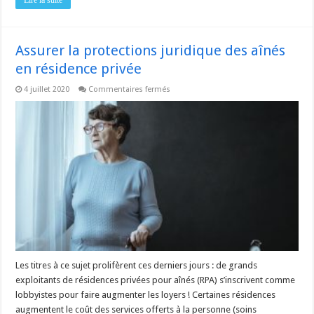
Assurer la protections juridique des aînés
en résidence privée
sur
4 juillet 2020
Commentaires fermés
Assurer
la
protections
juridique
des
aînés
en
résidence
privée
Les titres à ce sujet prolifèrent ces derniers jours : de grands
exploitants de résidences privées pour aînés (RPA) s’inscrivent comme
lobbyistes pour faire augmenter les loyers ! Certaines résidences
augmentent le coût des services offerts à la personne (soins