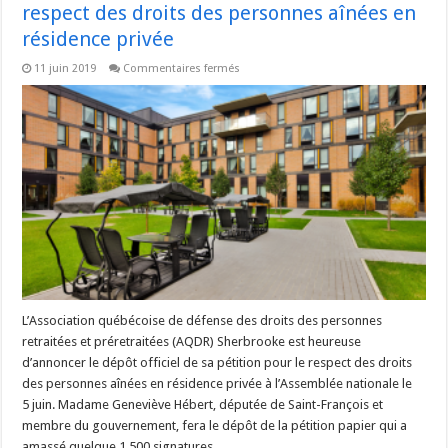
respect des droits des personnes aînées en
résidence privée
sur
11 juin 2019
Commentaires fermés
Plus
de
3
000
signatures
pour
demander
le
respect
des
droits
des
personnes
aînées
en
résidence
privée
L’Association québécoise de défense des droits des personnes
retraitées et préretraitées (AQDR) Sherbrooke est heureuse
d’annoncer le dépôt officiel de sa pétition pour le respect des droits
des personnes aînées en résidence privée à l’Assemblée nationale le
5 juin. Madame Geneviève Hébert, députée de Saint-François et
membre du gouvernement, fera le dépôt de la pétition papier qui a
amassé quelque 1 500 signatures, …