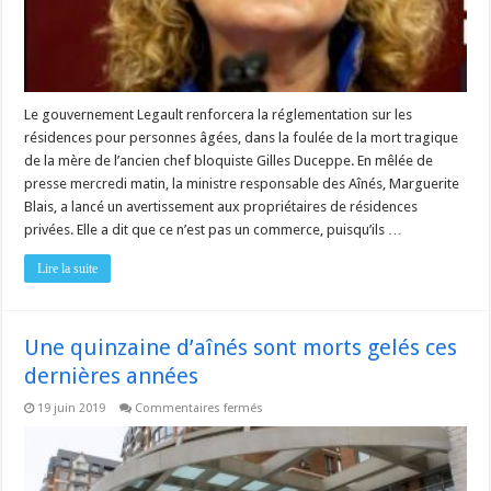
Le gouvernement Legault renforcera la réglementation sur les
résidences pour personnes âgées, dans la foulée de la mort tragique
de la mère de l’ancien chef bloquiste Gilles Duceppe. En mêlée de
presse mercredi matin, la ministre responsable des Aînés, Marguerite
Blais, a lancé un avertissement aux propriétaires de résidences
privées. Elle a dit que ce n’est pas un commerce, puisqu’ils …
Lire la suite
Une quinzaine d’aînés sont morts gelés ces
dernières années
sur
19 juin 2019
Commentaires fermés
Une
quinzaine
d’aînés
sont
morts