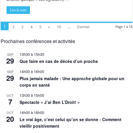
Lire la suite
1
2
3
4
5
»
10
...
Dernier
Page 1 à 16
Prochaines conférences et activités
13h30
à
15h30
SEP
29
Que faire en cas de décès d’un proche
14h00
à
16h00
SEP
29
Plus jamais malade : Une approche globale pour un
corps en santé
13h30
à
15h00
OCT
7
Spectacle « J’ai Ben L’Droit! »
14h00
à
16h00
OCT
20
Le vrai âge, c’est celui qu’on se donne : Comment
vieillir positivement