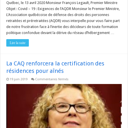
Québec, le 13 avril 2020 Monsieur François Legault, Premier Ministre
Objet : Covid – 19 : Exigences de l’AQDR Monsieur le Premier Ministre,
L’Association québécoise de défense des droits des personnes
retraitées et préretraitées (AQDR) vous interpelle pour vous faire part
de notre frustration face à l’inertie des décideurs de toute formation
politique confondue devant la dérive du réseau d’hébergement …
Lire la suite
La CAQ renforcera la certification des
résidences pour aînés
sur
19 juin 2019
Commentaires fermés
La
CAQ
renforcera
la
certification
des
résidences
pour
aînés