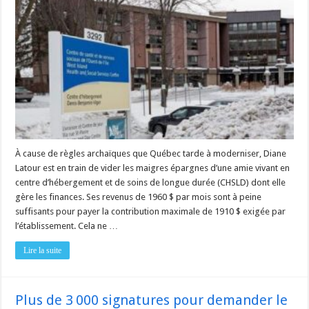
au
CHSLD
vieillit
très
mal
À cause de règles archaïques que Québec tarde à moderniser, Diane
Latour est en train de vider les maigres épargnes d’une amie vivant en
centre d’hébergement et de soins de longue durée (CHSLD) dont elle
gère les finances. Ses revenus de 1960 $ par mois sont à peine
suffisants pour payer la contribution maximale de 1910 $ exigée par
l’établissement. Cela ne …
Lire la suite
Plus de 3 000 signatures pour demander le