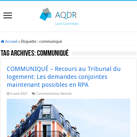
Accueil
»
Étiquette :
communiqué
Tag Archives:
communiqué
COMMUNIQUÉ – Recours au Tribunal du
logement: Les demandes conjointes
maintenant possibles en RPA
sur
6 avril 2021
Commentaires fermés
COMMUNIQUÉ
–
Recours
au
Tribunal
du
logement:
Les
demandes
conjointes