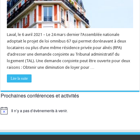
maintenant
possibles
en
RPA
Laval, le 6 avril 2021 – Le 24 mars dernier l’Assemblée nationale
adoptait le projet de loi omnibus 67 qui permet dorénavant à deux
locataires ou plus d’une même résidence privée pour aînés (RPA)
d’adresser une demande conjointe au Tribunal administratif du
logement (TAL). Une demande conjointe peut être ouverte pour deux
raisons : Obtenir une diminution de loyer pour …
Lire la suite
Prochaines conférences et activités
Il n’y a pas d’évènements à venir.
Notice