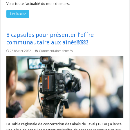
Voici toute l’actualité du mois de mars!
Lire la suite
8 capsules pour présenter l’offre
communautaire aux aînés￼￼
sur
25 février 2022
Commentaires fermés
8
capsules
pour
présenter
l’offre
communautaire
aux
aînés
￼
￼
La Table régionale de concertation des aînés de Laval (TRCAL) a lancé