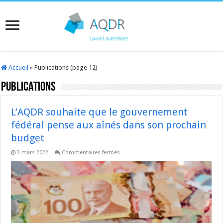
Accueil
»
Publications (page 12)
Publications
L’AQDR souhaite que le gouvernement
fédéral pense aux aînés dans son prochain
budget
sur
3 mars 2022
Commentaires fermés
L’AQDR
souhaite
que
le
gouvernement
fédéral
pense
aux
aînés
dans