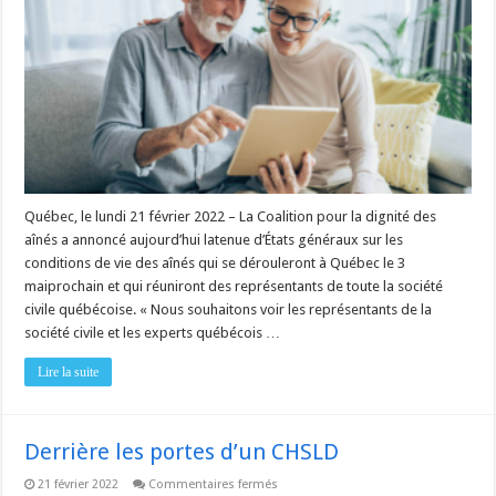
dignité
des
aînés
annonce
la
tenue
d’États
généraux
sur
les
conditions
de
vies
des
aînés
Québec, le lundi 21 février 2022 – La Coalition pour la dignité des
aînés a annoncé aujourd’hui latenue d’États généraux sur les
conditions de vie des aînés qui se dérouleront à Québec le 3
maiprochain et qui réuniront des représentants de toute la société
civile québécoise. « Nous souhaitons voir les représentants de la
société civile et les experts québécois …
Lire la suite
Derrière les portes d’un CHSLD
sur
21 février 2022
Commentaires fermés