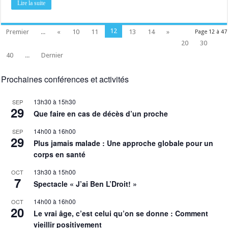
Lire la suite
12
Premier
...
«
10
11
13
14
»
Page 12 à 47
20
30
40
...
Dernier
Prochaines conférences et activités
13h30
à
15h30
SEP
29
Que faire en cas de décès d’un proche
14h00
à
16h00
SEP
29
Plus jamais malade : Une approche globale pour un
corps en santé
13h30
à
15h00
OCT
7
Spectacle « J’ai Ben L’Droit! »
14h00
à
16h00
OCT
20
Le vrai âge, c’est celui qu’on se donne : Comment
vieillir positivement