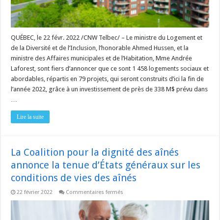
logements
sociaux
et
abordables
QUÉBEC, le 22 févr. 2022 /CNW Telbec/ – Le ministre du Logement et
de la Diversité et de l’Inclusion, l’honorable Ahmed Hussen, et la
ministre des Affaires municipales et de l’Habitation, Mme Andrée
Laforest, sont fiers d’annoncer que ce sont 1 458 logements sociaux et
abordables, répartis en 79 projets, qui seront construits d’ici la fin de
l’année 2022, grâce à un investissement de près de 338 M$ prévu dans
…
Lire la suite
La Coalition pour la dignité des aînés
annonce la tenue d’États généraux sur les
conditions de vies des aînés
sur
22 février 2022
Commentaires fermés
La
Coalition
pour
la