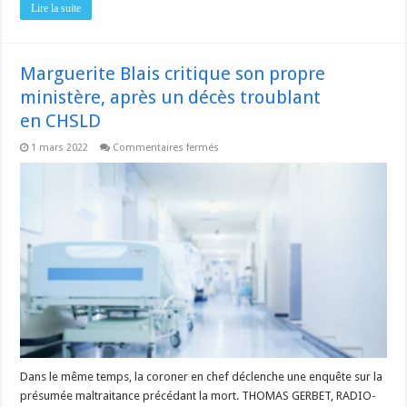
Lire la suite
Marguerite Blais critique son propre
ministère, après un décès troublant
en CHSLD
sur
1 mars 2022
Commentaires fermés
Marguerite
Blais
critique
son
propre
ministère,
après
un
décès
troublant
en CHSLD
Dans le même temps, la coroner en chef déclenche une enquête sur la
présumée maltraitance précédant la mort. THOMAS GERBET, RADIO-