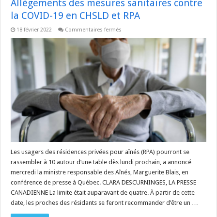
Allègements des mesures sanitaires contre
la COVID-19 en CHSLD et RPA
sur
18 février 2022
Commentaires fermés
Allègements
des
mesures
sanitaires
contre
la
COVID-
19
en
CHSLD
et
RPA
Les usagers des résidences privées pour aînés (RPA) pourront se
rassembler à 10 autour d’une table dès lundi prochain, a annoncé
mercredi la ministre responsable des Aînés, Marguerite Blais, en
conférence de presse à Québec. CLARA DESCURNINGES, LA PRESSE
CANADIENNE La limite était auparavant de quatre. À partir de cette
date, les proches des résidants se feront recommander d’être un …