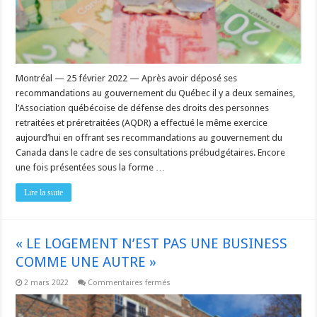
son
prochain
budget
Montréal — 25 février 2022 — Après avoir déposé ses
recommandations au gouvernement du Québec il y a deux semaines,
l’Association québécoise de défense des droits des personnes
retraitées et préretraitées (AQDR) a effectué le même exercice
aujourd’hui en offrant ses recommandations au gouvernement du
Canada dans le cadre de ses consultations prébudgétaires. Encore
une fois présentées sous la forme …
Lire la suite
« LE LOGEMENT N’EST PAS UNE BUSINESS
COMME UNE AUTRE »
sur
2 mars 2022
Commentaires fermés
« LE
LOGEMENT
N’EST