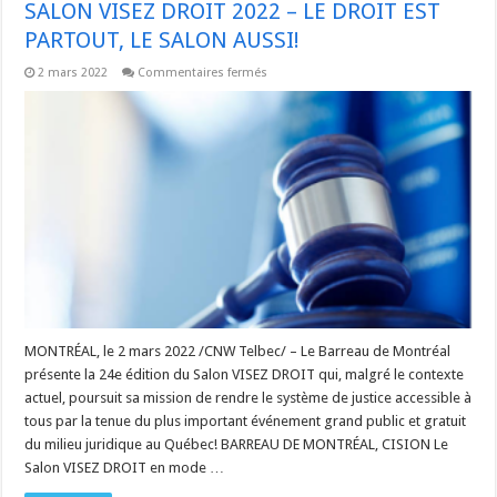
SALON VISEZ DROIT 2022 – LE DROIT EST
PARTOUT, LE SALON AUSSI!
sur
2 mars 2022
Commentaires fermés
SALON
VISEZ
DROIT
2022
–
LE
DROIT
EST
PARTOUT,
LE
SALON
AUSSI!
MONTRÉAL, le 2 mars 2022 /CNW Telbec/ – Le Barreau de Montréal
présente la 24e édition du Salon VISEZ DROIT qui, malgré le contexte
actuel, poursuit sa mission de rendre le système de justice accessible à
tous par la tenue du plus important événement grand public et gratuit
du milieu juridique au Québec! BARREAU DE MONTRÉAL, CISION Le
Salon VISEZ DROIT en mode …