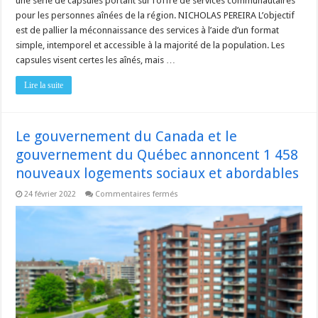
une série de capsules portant sur l’offre de services communautaires
pour les personnes aînées de la région. NICHOLAS PEREIRA L’objectif
est de pallier la méconnaissance des services à l’aide d’un format
simple, intemporel et accessible à la majorité de la population. Les
capsules visent certes les aînés, mais …
Lire la suite
Le gouvernement du Canada et le
gouvernement du Québec annoncent 1 458
nouveaux logements sociaux et abordables
sur
24 février 2022
Commentaires fermés
Le
gouvernement
du
Canada
et
le
gouvernement
du
Québec
annoncent
1
458
nouveaux